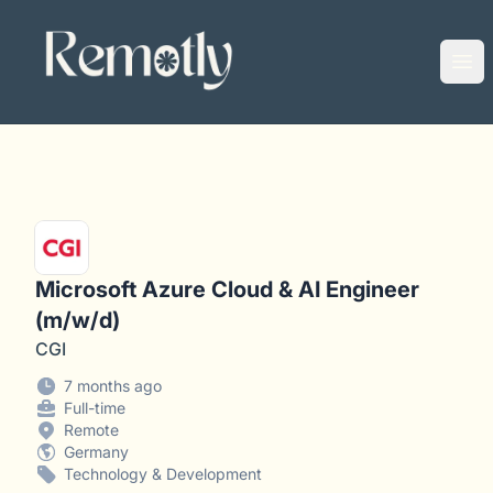
Remotly
Ope
Microsoft Azure Cloud & AI Engineer
(m/w/d)
CGI
7 months ago
Full-time
Remote
Germany
Technology & Development