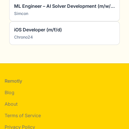
ML Engineer – AI Solver Development (m/w/d)
Simcon
iOS Developer (m/f/d)
Chrono24
Footer
Remotly
Blog
About
Terms of Service
Privacy Policy